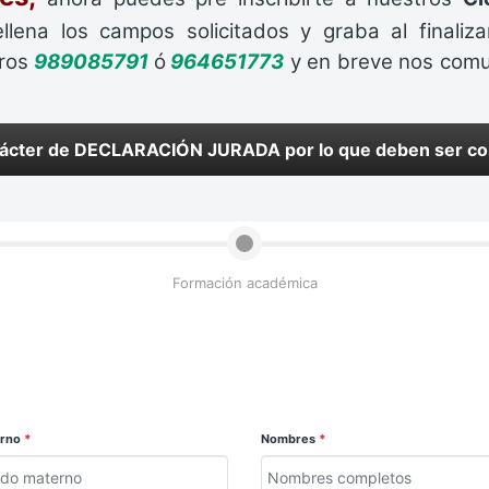
ellena los campos solicitados y graba al finaliz
eros
989085791
ó
964651773
y en breve nos comun
ácter de DECLARACIÓN JURADA por lo que deben ser corr
Formación académica
erno
*
Nombres
*