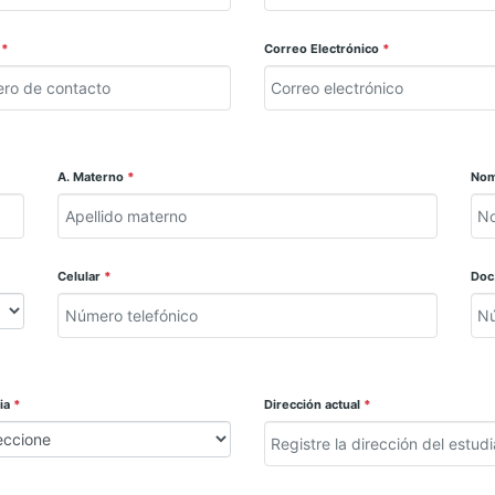
r
*
Correo Electrónico
*
A. Materno
*
No
Celular
*
Doc.
cia
*
Dirección actual
*