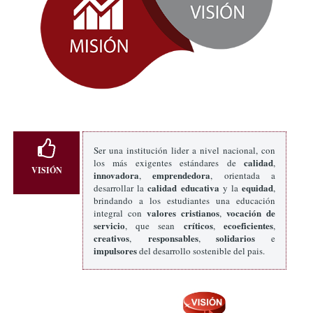
Ser una institución lider a nivel nacional, con
calidad
los más exigentes estándares de
,
VISIÓN
innovadora
emprendedora
,
, orientada a
calidad educativa
equidad
desarrollar la
y la
,
brindando a los estudiantes una educación
valores cristianos
vocación de
integral con
,
servicio
críticos
ecoeficientes
, que sean
,
,
creativos
responsables
solidarios
,
,
e
impulsores
del desarrollo sostenible del pais.