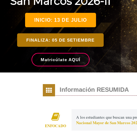
San Marcos 2026-II
INICIO: 13 DE JULIO
FINALIZA: 05 DE SETIEMBRE
Matricúlate AQUÍ
Información RESUMIDA
A los estudiantes que buscan una p
Nacional Mayor de San Marcos 202
ENFOCADO