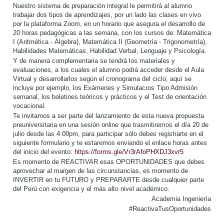
Nuestro sistema de preparación integral le permitirá al alumno
trabajar dos tipos de aprendizajes, por un lado las clases en vivo
por la plataforma Zoom, en un horario que asegura el desarrollo de
20 horas pedagógicas a las semana, con los cursos de: Matemática
I (Aritmética - Álgebra), Matemática II (Geometría - Trigonometría),
Habilidades Matemáticas, Habilidad Verbal, Lenguaje y Psicología.
Y de manera complementaria se tendrá los materiales y
evaluaciones, a los cuales el alumno podrá acceder desde el Aula
Virtual y desarrollarlos según el cronograma del ciclo, aquí se
incluye por ejemplo, los Exámenes y Simulacros Tipo Admisión
semanal, los boletines teóricos y prácticos y el Test de orientación
vocacional.
Te invitamos a ser parte del lanzamiento de esta nueva propuesta
preuniversitaria en una sesión online que trasmitiremos el día 20 de
julio desde las 4:00pm, para participar sólo debes registrarte en el
siguiente formulario y te estaremos enviando el enlace horas antes
del inicio del evento:
https://forms.gle/Vr3rAfoPHXDJ3xvr5
Es momento de REACTIVAR esas OPORTUNIDADES que debes
aprovechar al margen de las circunstancias, es momento de
INVERTIR en tu FUTURO y PREPARARTE desde cualquier parte
del Perú con exigencia y el más alto nivel académico.
Academia Ingeniería
#ReactivaTusOportunidades