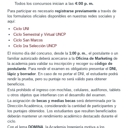
Todos los concursos inician a las
4:00 p. m.
Para participar es necesario
registrarse previamente
a través de
los formularios oficiales disponibles en nuestras redes sociales y
aquí:
Ciclo UNI
Ciclo Semestral y Virtual UNCP
Ciclo San Marcos
Ciclo 1ra Selección UNCP
El mismo día del concurso, desde la
1:00 p. m.
, el postulante o un
familiar autorizado deberá acercarse a la
Oficina de Marketing
de
la academia para validar su inscripción y recoger su
código de
postulante
. Para rendir el examen es obligatorio presentar el
DNI,
lápiz y borrador
. En caso de no portar el DNI, el estudiante podrá
rendir la prueba, pero su puntaje no será válido para obtener
beneficios.
Está prohibido el ingreso con mochilas, celulares, audífonos, tablets
u otros objetos que interfieran con el desarrollo del examen.
La asignación de
becas y medias becas
será determinada por la
Dirección Académica, considerando la cantidad de participantes y
los puntajes obtenidos. Los estudiantes que resulten beneficiados
deberán mantener un rendimiento académico destacado durante el
ciclo.
Con el lema
DOMINA
, la Academia Ingeniería motiva a los