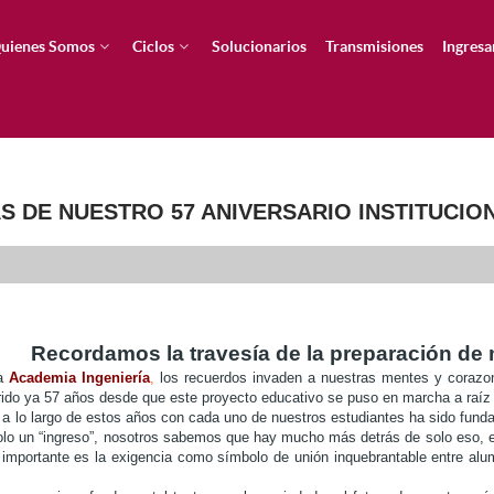
uienes Somos
Ciclos
Solucionarios
Transmisiones
Ingresa
S DE NUESTRO 57 ANIVERSARIO INSTITUCIO
Recordamos la travesía de la preparación d
la
Academia Ingeniería
,
los recuerdos invaden a nuestras mentes y corazon
rido ya 57 años desde que este proyecto educativo se puso en marcha a raíz
s a lo largo de estos años con cada uno de nuestros estudiantes ha sido funda
olo un “ingreso”, nosotros sabemos que hay mucho más detrás de solo eso, es
s importante es la exigencia como símbolo de unión inquebrantable entre alu