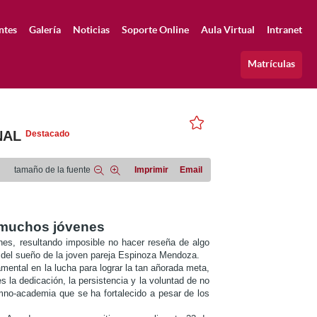
ntes
Galería
Noticias
Soporte Online
Aula Virtual
Intranet
Matrículas
NAL
Destacado
tamaño de la fuente
Imprimir
Email
e muchos jóvenes
es, resultando imposible no hacer reseña de algo
 del sueño de la joven pareja Espinoza Mendoza.
mental en la lucha para lograr la tan añorada meta,
 la dedicación, la persistencia y la voluntad de no
mno-academia que se ha fortalecido a pesar de los