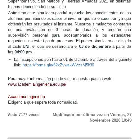
Superintensivo, San Marcos y Fuerzas Armadas 2021 en distintas
fechas dependiendo de su inicio.
Asimismo este simulacro pondrá a prueba los conocimientos de los
alumnos permitiéndoles saber el nivel en qué se encuentran ya que
obtendrán los resultados al instante. Nuestros simulacros constarán
de una evaluación de 3 horas de duración, y tendrán una
supervisión personal para acostumbrarlos a los estándares
requeridos en este tipo de procesos. El primer simulacro es dirigido
al ciclo
UNI
, el cual se desarrollará el
03 de diciembre
a partir de
las
04:00 pm.
La inscripciones son hasta 01 de diciembre a través del siguiente
link:
https://forms.gle/62xZvwakWVzsM5Ki6
Para mayor información puede visitar nuestra página web:
www.academiaingenieria.edu.pe/
Academia Ingeniería.
Exigencia que supera toda normalidad.
Visto
7177
veces
Modificado por última vez en Viernes, 27
Noviembre 2020 10:49