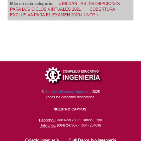
Más en esta categoría:
« INICIAN LAS INSCRIPCIONES
PARA LOS CICLOS VIRTUALES 2021
COBERTURA
EXCLUSIVA PARA EL EXAMEN 2020-I UNCP »
©
Complejo Educativo Ingeniería
2025
Todos los derechos reservados.
NUESTRO CAMPUS:
Dirección:
Calle Real 233 El Tambo - Hyo
Telefonos:
(064) 247607 - (064) 254096
Colegio Ingeniería
Club Deportivo Ingeniería